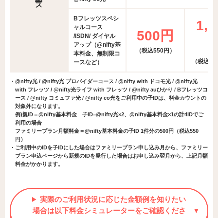
Bフレッツスペシ
1,0
ャルコース
500円
/ISDN/ ダイヤル
アップ（@nifty基
（税込550円）
本料金、無制限コ
（税込1,
ースなど）
・
@nifty光 / @nifty光 プロバイダーコース / @nifty with ドコモ光 / @nifty光
with フレッツ / @nifty光ライフ with フレッツ / @nifty auひかり / Bフレッツコ
ース / @nifty コミュファ光 / @nifty eo光をご利用中の子IDは、料金カウントの
対象外になります。
例)親ID＝@nifty基本料金 子ID=@nifty光×2、@nifty基本料金×1の計4IDでご
利用の場合
ファミリープラン月額料金＝@nifty基本料金の子ID 1件分の500円（税込550
円）
・
ご利用中のIDを子IDにした場合はファミリープラン申し込み月から、ファミリー
プラン申込ページから新規のIDを発行した場合はお申し込み翌月から、上記月額
料金がかかります。
実際のご利用状況に応じた金額例を知りたい
場合は以下料金シミュレーターをご確認くださ