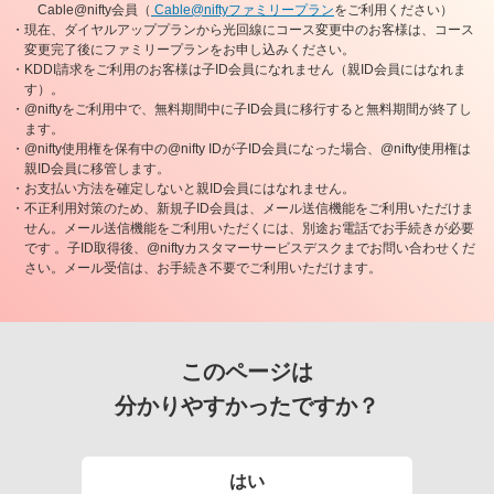
Cable@nifty会員（
Cable@niftyファミリープラン
をご利用ください）
・現在、ダイヤルアッププランから光回線にコース変更中のお客様は、コース
変更完了後にファミリープランをお申し込みください。
・KDDI請求をご利用のお客様は子ID会員になれません（親ID会員にはなれま
す）。
・@niftyをご利用中で、無料期間中に子ID会員に移行すると無料期間が終了し
ます。
・@nifty使用権を保有中の@nifty IDが子ID会員になった場合、@nifty使用権は
親ID会員に移管します。
・お支払い方法を確定しないと親ID会員にはなれません。
・不正利用対策のため、新規子ID会員は、メール送信機能をご利用いただけま
せん。メール送信機能をご利用いただくには、別途お電話でお手続きが必要
です 。子ID取得後、@niftyカスタマーサービスデスクまでお問い合わせくだ
さい。メール受信は、お手続き不要でご利用いただけます。
このページは
分かりやすかったですか？
はい