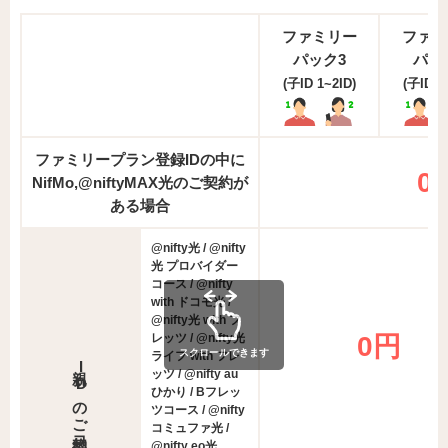
ファミリー
ファミ
パック3
パッ
(子ID 1~2ID)
(子ID 3
ファミリープラン登録IDの中に
0
NifMo,@niftyMAX光のご契約が
ある場合
@nifty光 / @nifty
光 プロバイダー
コース / @nifty
with ドコモ光 /
@nifty光 with フ
レッツ / @nifty光
0円
スクロールできます
ライフ with フレ
親IDの
ッツ / @nifty au
ひかり / Bフレッ
ツコース / @nifty
ご契約コース
コミュファ光 /
@nifty eo光