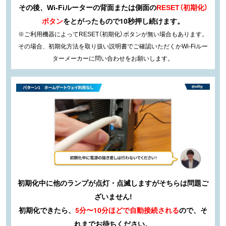
その後、Wi-Fiルーターの背面または側面の
RESET（初期化）
ボタン
を
とがったもので10秒押し続けます。
※ご利用機器によってRESET（初期化）ボタンが無い場合もあります。
その場合、
初期化方法を取り扱い説明書でご確認いただくかWi-Fiルー
ターメーカーに問い合わせをお願いします。
初期化中に他のランプが点灯・点滅しますがそちらは問題ご
ざいません!
初期化できたら、
5分〜10分ほどで自動接続される
ので、
そ
れまでお待ちください。