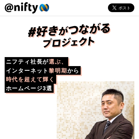
ニフティ社長が
選ぶ、
インターネット
黎明期
から
時代を超えて輝く
ホームページ3選