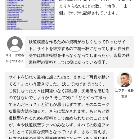
まりきらないほどの数。「海側」「山
側」それぞれ記録されています。
鉄道模型を作るための資料が欲しくなって作ったサイ
ト。サイトを維持するので精一杯になってしまい自分自
身では鉄道模型を作らなくなってしまったが、皆様の鉄
サイト管理者
かけやまさん
道模型の資料としては役に立っている様子。
サイトを訪れて最初に感じたのは、まさに「写真が動い
てる！」という驚きでした。 決して大げさではなく、
ご覧になった方々は間違いなく躍動感、疾走感を感じる
ニフティ社長
前島
のではないでしょうか？ そして次に「どうやって撮っ
てるんだろう？」と誰もが思うはずです。そのユニーク
な撮影方法を知ると、さらに驚かされます。もともと鉄
道模型を作るための資料として始められたとのことです
が、今や鉄道模型ファンのみならず、すべての鉄道ファ
ンにとって貴重な資料となっています。さらに言えば、
日本の鉄道の貴重な歴史的資料になっていると感じまし