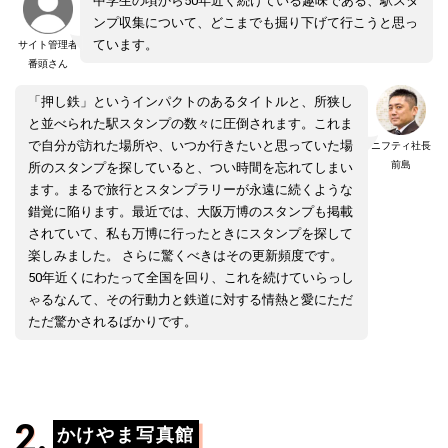
中学生の頃から50年近く続けている趣味である、駅スタ
ンプ収集について、どこまでも掘り下げて行こうと思っ
ています。
サイト管理者
番頭さん
「押し鉄」というインパクトのあるタイトルと、所狭し
と並べられた駅スタンプの数々に圧倒されます。これま
で自分が訪れた場所や、いつか行きたいと思っていた場
ニフティ社長
前島
所のスタンプを探していると、つい時間を忘れてしまい
ます。まるで旅行とスタンプラリーが永遠に続くような
錯覚に陥ります。最近では、大阪万博のスタンプも掲載
されていて、私も万博に行ったときにスタンプを探して
楽しみました。 さらに驚くべきはその更新頻度です。
50年近くにわたって全国を回り、これを続けていらっし
ゃるなんて、その行動力と鉄道に対する情熱と愛にただ
ただ驚かされるばかりです。
かけやま写真館