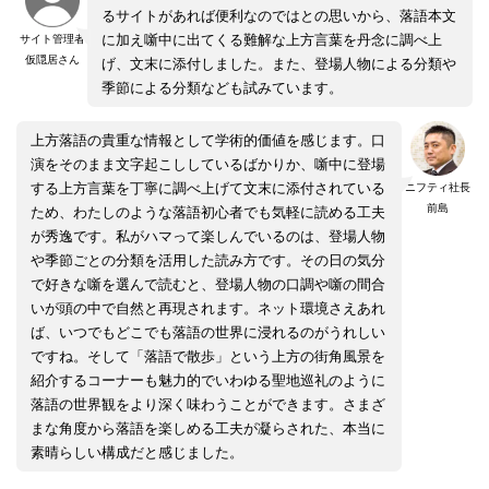
るサイトがあれば便利なのではとの思いから、落語本文
に加え噺中に出てくる難解な上方言葉を丹念に調べ上
サイト管理者
仮隠居さん
げ、文末に添付しました。また、登場人物による分類や
季節による分類なども試みています。
上方落語の貴重な情報として学術的価値を感じます。口
演をそのまま文字起こししているばかりか、噺中に登場
する上方言葉を丁寧に調べ上げて文末に添付されている
ニフティ社長
前島
ため、わたしのような落語初心者でも気軽に読める工夫
が秀逸です。私がハマって楽しんでいるのは、登場人物
や季節ごとの分類を活用した読み方です。その日の気分
で好きな噺を選んで読むと、登場人物の口調や噺の間合
いが頭の中で自然と再現されます。ネット環境さえあれ
ば、いつでもどこでも落語の世界に浸れるのがうれしい
ですね。そして「落語で散歩」という上方の街角風景を
紹介するコーナーも魅力的でいわゆる聖地巡礼のように
落語の世界観をより深く味わうことができます。さまざ
まな角度から落語を楽しめる工夫が凝らされた、本当に
素晴らしい構成だと感じました。