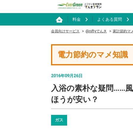
料金
よくある質問
会員向けサービス
@niftyでんき
家計節約マ
電力節約のマメ知識
2016年09月26日
入浴の素朴な疑問……
ほうが安い？
ガス