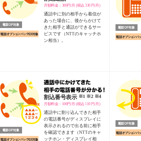
月額料金：300円/月
(税込
330
円/月)
通話中に別の相手から着信が
あった場合に、後からかけて
きた相手と通話ができるサー
ビスです（NTTのキャッチホ
ン相当）。
※1 ※2 ※4
割込番号表示
月額料金：100円/月
(税込
110
円/月)
通話中に割り込んできた相手
の電話番号がディスプレイに
表示されるので出る前に相手
を確認できます（NTTのキャ
ッチホン・ディスプレイ相