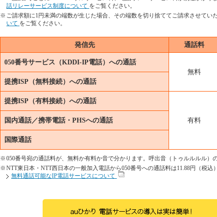
話リレーサービス制度について
をご覧ください。
※
ご請求額に1円未満の端数が生じた場合、その端数を切り捨ててご請求させてい
いて
をご覧ください。
発信先
通話料
050番号サービス（KDDI-IP電話）への通話
無料
提携ISP（無料接続）への通話
提携ISP（有料接続）への通話
国内通話／携帯電話・PHSへの通話
有料
国際通話
※
050番号宛の通話料が、無料か有料か音で分かります。呼出音（トゥルルルル）
※
NTT東日本・NTT西日本の一般加入電話から050番号への通話料は11.88円（税込
無料通話可能なIP電話サービスについて