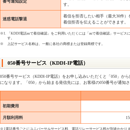
番号通知設定
す。
着信を拒否したい相手（最大30件
迷惑電話撃退
着信拒否を伝えることができます。
※1.
「KDDI電話auで着信確認」をご利用いただくには「auで着信確認」サービス
す。
※
上記サービス名称は、一般に各社の商標または登録商標です。
050番号サービス（KDDI-IP電話）
050番号サービス（KDDI-IP電話）をお申し込みいただくと「050」
になります。「050」から始まる発信先には、お客様の050番号が通知
初期費用
月額利用料
1
※
1電話番号ごとにユニバーサルサービス料、電話リレーサービス料が別途かかり