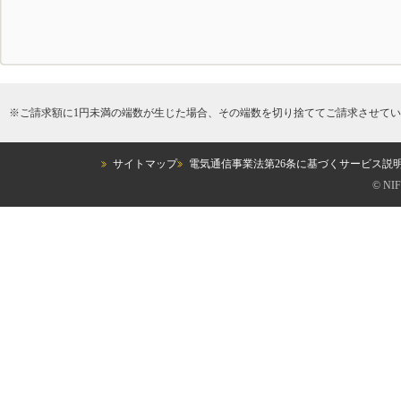
※
ご請求額に1円未満の端数が生じた場合、その端数を切り捨ててご請求させて
サイトマップ
電気通信事業法第26条に基づくサービス説
© NIF