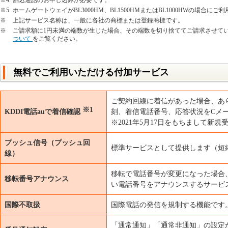
※4.
割込通話のお申し込みが必要です。
※5.
ホームゲートウェイがBL3000HM、BL1500HMまたはBL1000HWの場合に
※
上記サービス名称は、一般に各社の商標または登録商標です。
※
ご請求額に1円未満の端数が生じた場合、その端数を切り捨ててご請求させて
ついて
をご覧ください。
無料でご利用いただける付加サービス
ご契約回線に着信があった場合、あ
※1
KDDI電話auで着信確認
刻、着信電話番号、応答状況をCメ
※2021年5月17日をもちまして新
プッシュ信号（プッシュ回
標準サービスとして提供します（短
線）
移転で電話番号が変更になった場合
移転番号アナウンス
い電話番号をアナウンスするサービ
国際不取扱
国際電話の発信を規制する機能です
「通常通知」「通常非通知」の設定